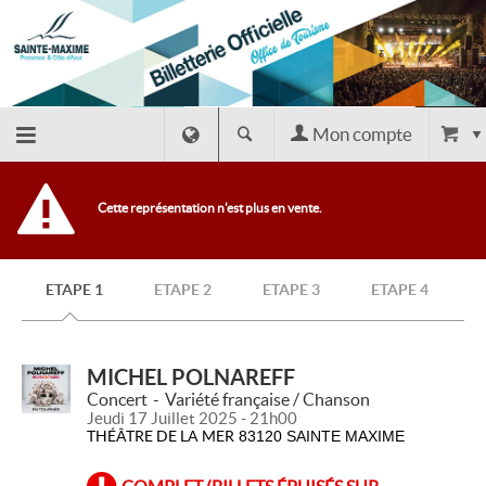
Mon compte
Retour
Cette représentation n'est plus en vente.
à
ETAPE 1
ETAPE 2
ETAPE 3
ETAPE 4
l'accueil
Retour
MICHEL POLNAREFF
Concert
Variété française / Chanson
Jeudi 17 Juillet 2025 - 21h00
au site
THÉÂTRE DE LA MER
83120 SAINTE MAXIME