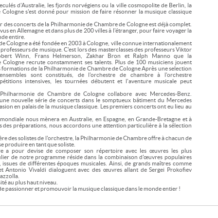
eculés d'Australie, les fjords norvégiens ou la ville cosmopolite de Berlin, la
Cologne s'est donné pour mission de faire résonner la musique classique
ier des concerts de la Philharmonie de Chambre de Cologne est déjà complet.
us en Allemagne et dans plus de 200 villes à l'étranger, pour faire voyager la
de entire.
e Cologne a été fondée en 2003 à Cologne, ville connue internationalement
 professeurs de musique. C'est lors des masterclasses des professeurs Viktor
 Robert Winn, Frans Helmerson, Zakhar Bron et Ralph Manno que la
Cologne recrute constamment ses talents. Plus de 100 musiciens jouent
es formations de la Philharmonie de Chambre de Cologne Après une selection
nsembles sont constitués, de l'orchestre de chambre à l'orchestre
titions intensives, les tournées débutent et l'aventure musicale peut
Philharmonie de Chambre de Cologne collabore avec Mercedes-Benz.
une nouvelle série de concerts dans le somptueux bâtiment du Mercedes
sion en palais de la musique classique. Les premiers concerts ont eu lieu au
 mondiale nous mènera en Australie, en Espagne, en Grande-Bretagne et à
s des préparations, nous accordons une attention particulière à la sélection
lière des solistes de l'orchestre, la Philharmonie de Chambre offre à chacun de
se produire en tant que soliste.
 a pour devise de composer son répertoire avec les œuvres les plus
ticulier de notre programme réside dans la combinaison d'œuvres populaires
 issues de différentes époques musicales. Ainsi, de grands maîtres comme
Antonio Vivaldi dialoguent avec des œuvres allant de Sergei Prokofiev
azzolla.
té au plus haut niveau.
 de passionner et promouvoir la musique classique dans le monde entier !