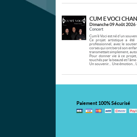
CUM E VOCI CHAN
Dimanche 09 Août 2026 
Concert
Cum'è Voci est né d'un souveni
Ce projet artistique a été
professionnel, avec le soutie
corses qui ont bercé son enfanc
transmettait simplement, auto
Pour donner vie à ce projet,
touchés par la beauté et l'âme 
Un souvenir... Une émotion...
Paiement 100% Sécurisé