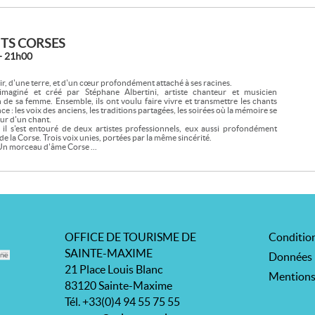
TS CORSES
- 21h00
r, d'une terre, et d'un cœur profondément attaché à ses racines.
 imaginé et créé par Stéphane Albertini, artiste chanteur et musicien
n de sa femme. Ensemble, ils ont voulu faire vivre et transmettre les chants
e : les voix des anciens, les traditions partagées, les soirées où la mémoire se
ur d'un chant.
 il s'est entouré de deux artistes professionnels, eux aussi profondément
de la Corse. Trois voix unies, portées par la même sincérité.
Un morceau d'âme Corse ...
OFFICE DE TOURISME DE
Condition
SAINTE-MAXIME
Données 
21 Place Louis Blanc
Mentions
83120 Sainte-Maxime
Tél. +33(0)4 94 55 75 55