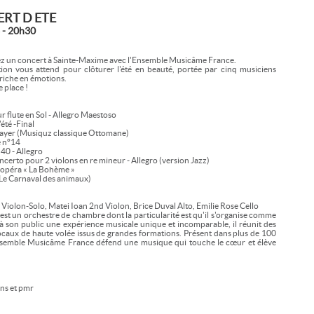
RT D ETE
 - 20h30
ez un concert à Sainte-Maxime avec l'Ensemble Musicâme France.
ion vous attend pour clôturer l'été en beauté, portée par cinq musiciens
riche en émotions.
 place !
flute en Sol - Allegro Maestoso
'été -Final
yer (Musiquz classique Ottomane)
 n°14
40 - Allegro
erto pour 2 violons en re mineur - Allegro (version Jazz)
'opéra « La Bohème »
Le Carnaval des animaux)
Violon-Solo, Matei Ioan 2nd Violon, Brice Duval Alto, Emilie Rose Cello
t un orchestre de chambre dont la particularité est qu'il s'organise comme
r à son public une expérience musicale unique et incomparable, il réunit des
ocaux de haute volée issus de grandes formations. Présent dans plus de 100
'Ensemble Musicâme France défend une musique qui touche le cœur et élève
ans et pmr