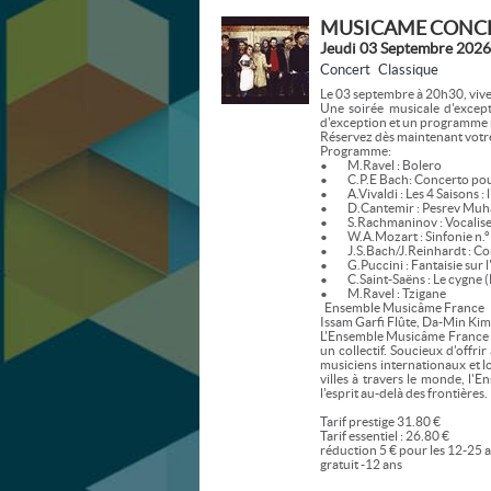
MUSICAME CONCE
Jeudi 03 Septembre 2026
Concert
Classique
Le 03 septembre à 20h30, viv
Une soirée musicale d'except
d'exception et un programme 
Réservez dès maintenant votre
Programme:
• M.Ravel : Bolero
• C.P.E Bach: Concerto pour 
• A.Vivaldi : Les 4 Saisons : l
• D.Cantemir : Pesrev Muha
• S.Rachmaninov : Vocalise
• W.A.Mozart : Sinfonie n.º 
• J.S.Bach/J.Reinhardt : Conc
• G.Puccini : Fantaisie sur l
• C.Saint-Saëns : Le cygne (
• M.Ravel : Tzigane
Ensemble Musicâme France
Issam Garfi Flûte, Da-Min Kim 
L'Ensemble Musicâme France es
un collectif. Soucieux d'offri
musiciens internationaux et l
villes à travers le monde, l
l'esprit au-delà des frontières.
Tarif prestige 31.80 €
Tarif essentiel : 26.80 €
réduction 5 € pour les 12-25 
gratuit -12 ans