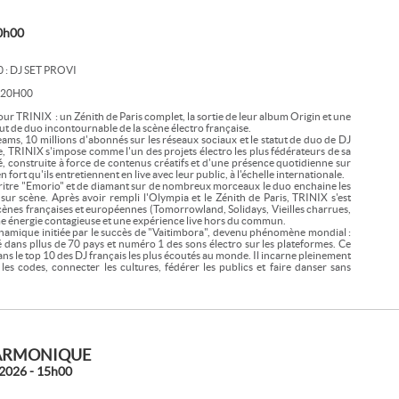
0h00
0 : DJ SET PROVI
 20H00
r TRINIX : un Zénith de Paris complet, la sortie de leur album Origin et une
ut de duo incontournable de la scène électro française.
eams, 10 millions d'abonnés sur les réseaux sociaux et le statut de duo de DJ
e, TRINIX s'impose comme l'un des projets électro les plus fédérateurs de sa
 construite à force de contenus créatifs et d'une présence quotidienne sur
n fort qu'ils entretiennent en live avec leur public, à l'échelle internationale.
e tritre "Emorio" et de diamant sur de nombreux morceaux le duo enchaine les
ur scène. Après avoir rempli l'Olympia et le Zénith de Paris, TRINIX s'est
scènes françaises et européennes (Tomorrowland, Solidays, Vieilles charrues,
e énergie contagieuse et une expérience live hors du commun.
ynamique initiée par le succès de "Vaitimbora", devenu phénomène mondial :
dans pllus de 70 pays et numéro 1 des sons électro sur les plateformes. Ce
dans le top 10 des DJ français les plus écoutés au monde. Il incarne pleinement
es codes, connecter les cultures, fédérer les publics et faire danser sans
ARMONIQUE
2026 - 15h00