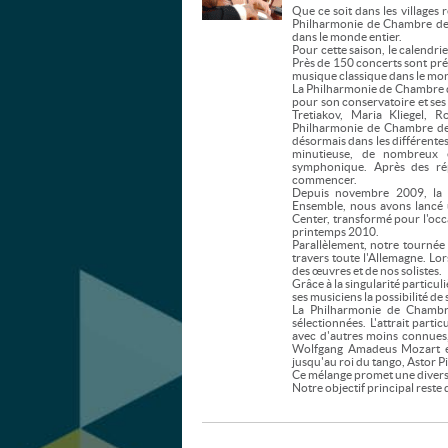
Que ce soit dans les villages r
Philharmonie de Chambre de 
dans le monde entier.
Pour cette saison, le calendr
Près de 150 concerts sont prév
musique classique dans le mon
La Philharmonie de Chambre d
pour son conservatoire et ses
Tretiakov, Maria Kliegel,
Philharmonie de Chambre de 
désormais dans les différent
minutieuse, de nombreux e
symphonique. Après des répé
commencer.
Depuis novembre 2009, la 
Ensemble, nous avons lancé 
Center, transformé pour l'occa
printemps 2010.
Parallèlement, notre tournée
travers toute l'Allemagne. Lor
des œuvres et de nos solistes.
Grâce à la singularité particu
ses musiciens la possibilité de 
La Philharmonie de Chambre
sélectionnées. L'attrait par
avec d'autres moins connues,
Wolfgang Amadeus Mozart et 
jusqu'au roi du tango, Astor Pi
Ce mélange promet une diversi
Notre objectif principal reste