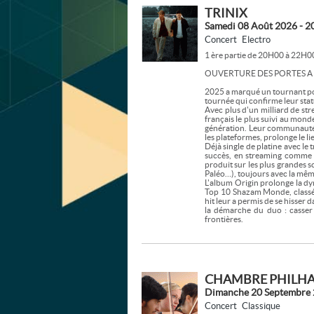
TRINIX
Samedi 08 Août 2026 - 2
Concert
Electro
1 ère partie de 20H00 à 22H0
OUVERTURE DES PORTES A
2025 a marqué un tournant pou
tournée qui confirme leur stat
Avec plus d'un milliard de str
français le plus suivi au mond
génération. Leur communauté,
les plateformes, prolonge le lie
Déjà single de platine avec l
succès, en streaming comme s
produit sur les plus grandes 
Paléo…), toujours avec la mêm
L'album Origin prolonge la d
Top 10 Shazam Monde, classé 
hit leur a permis de se hisser 
la démarche du duo : casser l
frontières.
CHAMBRE PHILH
Dimanche 20 Septembre 
Concert
Classique