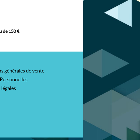
eu de 150 €
s générales de vente
Personnelles
 légales