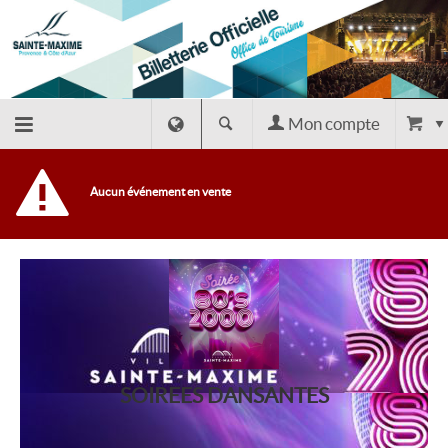
Mon compte
Retour
Aucun événement en vente
à
l'accueil
Retour
au site
SOIREES DANSANTES