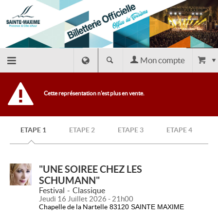
Mon compte
Retour
Cette représentation n'est plus en vente.
à
ETAPE 1
ETAPE 2
ETAPE 3
ETAPE 4
l'accueil
Retour
"UNE SOIREE CHEZ LES
SCHUMANN"
au site
Festival
Classique
Jeudi 16 Juillet 2026 - 21h00
Chapelle de la Nartelle
83120 SAINTE MAXIME